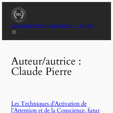
Aller
au
contenu
Institut Bernheim – Newsletter – Les TAC
Auteur/autrice :
Claude Pierre
Les Techniques d’Activation de
l’Attention et de la Conscience, futur