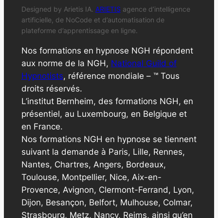
Designed by Arietis IA.
ARIETIS
agence d’intelligence
artificielle, de NoCode et d’automatisation de
plateforme d’apprentissage en ligne.
Nos formations en hypnose NGH répondent
aux norme de la NGH,
National Guild of
Hypnotists
, référence mondiale – ™ Tous
droits réservés.
L’institut Bernheim, des formations NGH, en
présentiel, au Luxembourg, en Belgique et
en France.
Nos formations NGH en hypnose se tiennent
suivant la demande à Paris, Lille, Rennes,
Nantes, Chartres, Angers, Bordeaux,
Toulouse, Montpellier, Nice, Aix-en-
Provence, Avignon, Clermont-Ferrand, Lyon,
Dijon, Besançon, Belfort, Mulhouse, Colmar,
Strasbourg, Metz, Nancy, Reims, ainsi qu’en