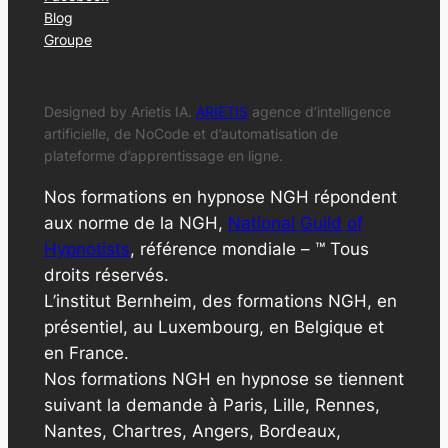
Blog
Groupe
Designed by Arietis IA.
ARIETIS
agence d’intelligence
artificielle, de NoCode et d’automatisation de
plateforme d’apprentissage en ligne.
Nos formations en hypnose NGH répondent
aux norme de la NGH,
National Guild of
Hypnotists
, référence mondiale – ™ Tous
droits réservés.
L’institut Bernheim, des formations NGH, en
présentiel, au Luxembourg, en Belgique et
en France.
Nos formations NGH en hypnose se tiennent
suivant la demande à Paris, Lille, Rennes,
Nantes, Chartres, Angers, Bordeaux,