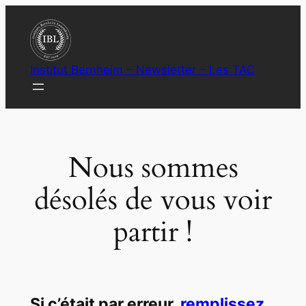
Aller
au
contenu
Institut Bernheim – Newsletter – Les TAC
Nous sommes
désolés de vous voir
partir !
Si c’était par erreur,
remplissez