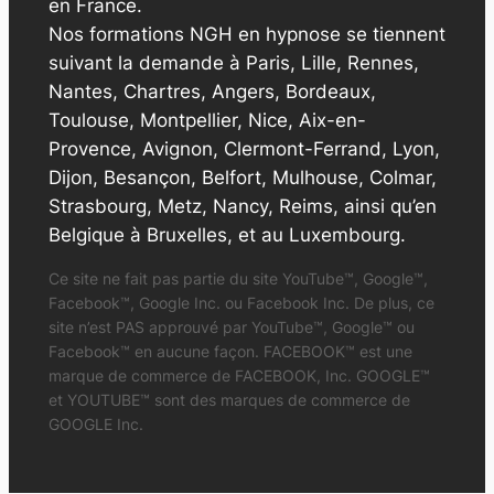
en France.
Nos formations NGH en hypnose se tiennent
suivant la demande à Paris, Lille, Rennes,
Nantes, Chartres, Angers, Bordeaux,
Toulouse, Montpellier, Nice, Aix-en-
Provence, Avignon, Clermont-Ferrand, Lyon,
Dijon, Besançon, Belfort, Mulhouse, Colmar,
Strasbourg, Metz, Nancy, Reims, ainsi qu’en
Belgique à Bruxelles, et au Luxembourg.
Ce site ne fait pas partie du site YouTube™, Google™,
Facebook™, Google Inc. ou Facebook Inc. De plus, ce
site n’est PAS approuvé par YouTube™, Google™ ou
Facebook™ en aucune façon. FACEBOOK™ est une
marque de commerce de FACEBOOK, Inc. GOOGLE™
et YOUTUBE™ sont des marques de commerce de
GOOGLE Inc.