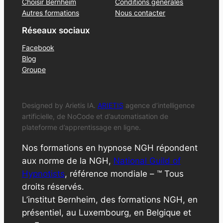
Choisir Bernheim
Conditions générales
Autres formations
Nous contacter
Réseaux sociaux
Facebook
Blog
Groupe
Designed by Arietis IA.
ARIETIS
agence d’intelligence
artificielle, de NoCode et d’automatisation de
plateforme d’apprentissage en ligne.
Nos formations en hypnose NGH répondent
aux norme de la NGH,
National Guild of
Hypnotists
, référence mondiale – ™ Tous
droits réservés.
L’institut Bernheim, des formations NGH, en
présentiel, au Luxembourg, en Belgique et